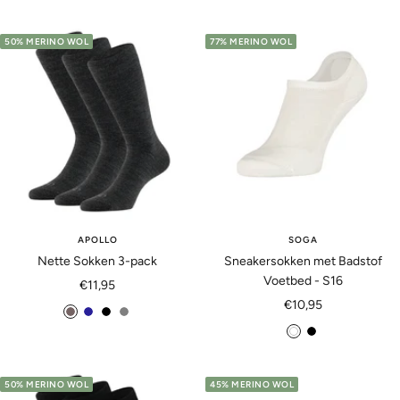
a
w
r
t
a
r
a
i
r
50% MERINO WOL
77% MERINO WOL
i
r
j
t
n
t
s
e
APOLLO
SOGA
Nette Sokken 3-pack
Sneakersokken met Badstof
Voetbed - S16
Aanbiedingsprijs
€11,95
Aanbiedingsprijs
€10,95
a
m
z
g
w
z
n
a
w
r
i
w
t
r
a
i
t
a
r
i
r
j
50% MERINO WOL
45% MERINO WOL