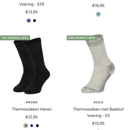
Voering - S29
Aanbiedingsprijs
€16,95
Aanbiedingsprijs
€13,95
p
m
z
e
a
w
t
r
a
r
72% MERINO WOL
80% MERINO WOL
i
r
o
n
t
l
e
ANGRO
SOGA
Thermosokken Heren
Thermosokken met Badstof
Voering - S5
Aanbiedingsprijs
€12,95
Aanbiedingsprijs
€15,95
a
m
z