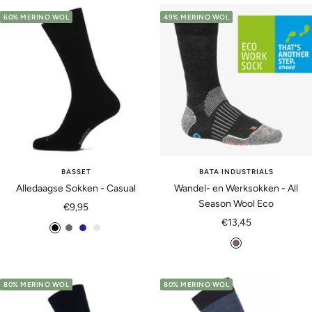
a
r
i
w
d
60% MERINO WOL
49% MERINO WOL
r
i
g
h
e
t
n
e
i
a
e
t
u
e
x
BASSET
BATA INDUSTRIALS
Alledaagse Sokken - Casual
Wandel- en Werksokken - All
Season Wool Eco
Aanbiedingsprijs
€9,95
Aanbiedingsprijs
€13,45
z
a
m
b
a
w
n
a
e
n
a
t
r
i
t
r
r
i
g
80% MERINO WOL
80% MERINO WOL
r
t
a
n
e