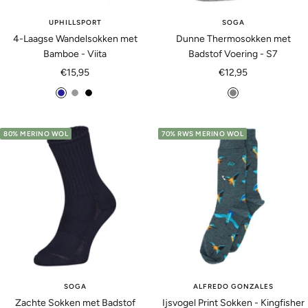
l
UPHILLSPORT
SOGA
a
4-Laagse Wandelsokken met
Dunne Thermosokken met
n
Bamboe - Viita
Badstof Voering - S7
g
Aanbiedingsprijs
Aanbiedingsprijs
€15,95
€12,95
e
m
l
z
g
a
i
w
r
r
c
a
i
80% MERINO WOL
70% RWS MERINO WOL
i
h
r
j
n
t
t
s
e
g
r
i
j
s
SOGA
ALFREDO GONZALES
Zachte Sokken met Badstof
Ijsvogel Print Sokken - Kingfisher