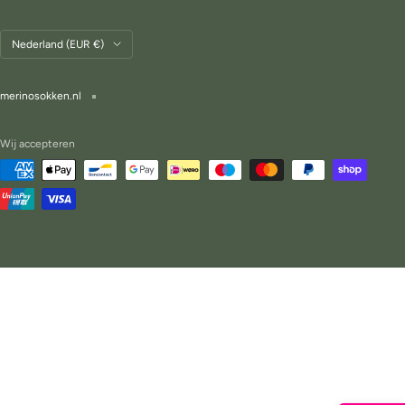
Land/regio
Nederland (EUR €)
merinosokken.nl
Wij accepteren