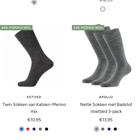
g
t
b
e
r
e
c
i
i
r
j
80% MERINO WOL
50% MERINO WOL
g
u
s
e
EGTVED
APOLLO
Twin Sokken van Katoen-Merino
Nette Sokken met Badstof
mix
Voetbed 3-pack
Aanbiedingsprijs
Aanbiedingsprijs
€10,95
€13,95
d
r
m
a
z
g
a
m
z
o
o
a
n
w
r
n
a
w