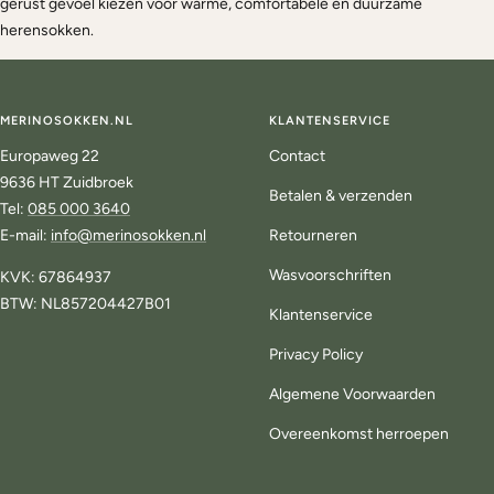
gerust gevoel kiezen voor warme, comfortabele en duurzame
herensokken.
MERINOSOKKEN.NL
KLANTENSERVICE
Europaweg 22
Contact
9636 HT Zuidbroek
Betalen & verzenden
Tel:
085 000 3640
E-mail:
info@merinosokken.nl
Retourneren
Wasvoorschriften
KVK: 67864937
BTW: NL857204427B01
Klantenservice
Privacy Policy
Algemene Voorwaarden
Overeenkomst herroepen