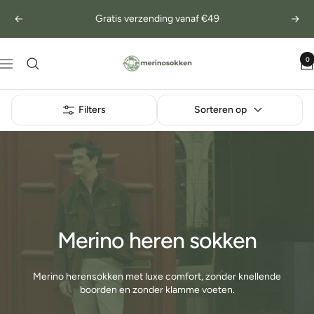
Ga
Vorige
Volg
naar
inhoud
merinosokken.nl
0
Navigatie
Filters
Sorteren op
Merino heren sokken
Merino herensokken met luxe comfort, zonder knellende
boorden en zonder klamme voeten.